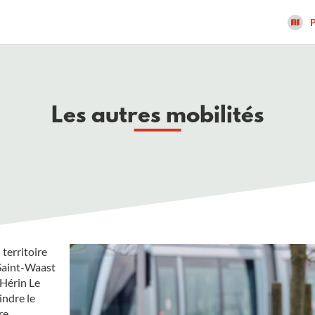
P
Les autres mobilités
 territoire
Saint-Waast
Hérin Le
indre le
re