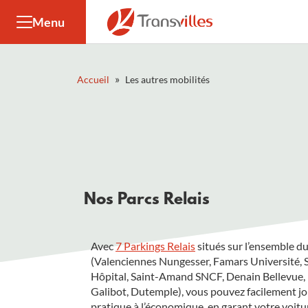
Panneau de gestion des cookies
Menu
»
Accueil
Les autres mobilités
Nos Parcs Relais
Avec
7 Parkings Relais
situés sur l’ensemble du
(Valenciennes Nungesser, Famars Université, 
Hôpital, Saint-Amand SNCF, Denain Bellevue, 
Galibot, Dutemple), vous pouvez facilement jo
pratique à l’économique, en garant votre voitu