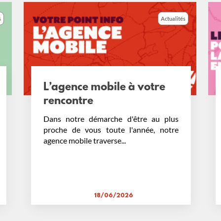
Actualités
 mobile à votre
Campagne Pas
re
2026-2027
 démarche d'être au plus
Vous avez moins de 25 
ous toute l'année, notre
illimité avec le Pass&Go​
 traverse...
18/06/2026
17/06/2