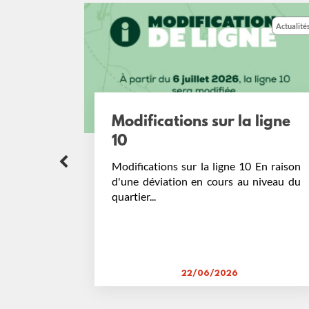
Actualités
odifications sur la ligne
L’agence
0
rencont
odifications sur la ligne 10 En raison
Dans notre
'une déviation en cours au niveau du
proche de v
artier...
agence mobile
22/06/2026