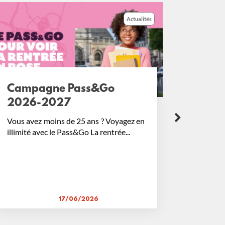
Actualités
s&Go
Avez-vous validé votr
ticket ?
ans ? Voyagez en
Bien voyager sur le réseau Dans le
 La rentrée...
de notre lutte contre la fraude, nous
026
02/03/2026